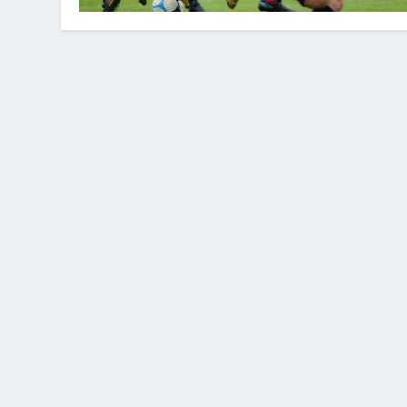
TOP 10 DES MEILLEURS CHAUSSURES
Publié par
Clarisse Vaugeois
|
|
Beauté et Sports
|
0
|