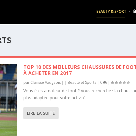
BEAUTY & SPORT
É
RTS
TOP 10 DES MEILLEURS CHAUSSURES DE FOO
À ACHETER EN 2017
par
Clarisse Vaugeois
|
|
Beauté et Sports
|
0
|
Vous êtes amateur de foot ? Vous recherchez la chaussur
plus adaptée pour votre activité...
LIRE LA SUITE