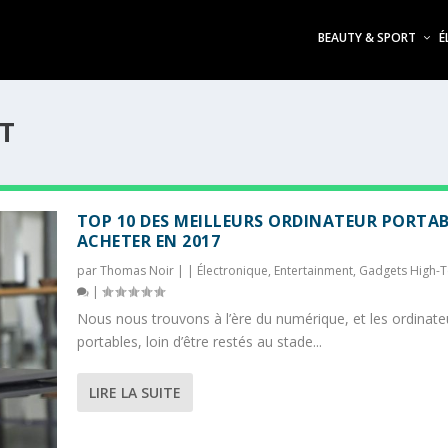
BEAUTY & SPORT
É
T
TOP 10 DES MEILLEURS ORDINATEUR PORTAB
ACHETER EN 2017
par
Thomas Noir
|
|
Électronique
,
Entertainment
,
Gadgets High-T
|
Nous nous trouvons à l’ère du numérique, et les ordinate
portables, loin d’être restés au stade...
LIRE LA SUITE