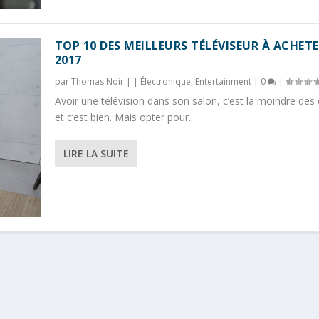
TOP 10 DES MEILLEURS TÉLÉVISEUR À ACHETE
2017
par
Thomas Noir
|
|
Électronique
,
Entertainment
|
0
|
R PORTABLE À ACHETER...
À ACHETER EN 2017...
Avoir une télévision dans son salon, c’est la moindre des
s High-Tech
|
|
0
|
et c’est bien. Mais opter pour...
LIRE LA SUITE